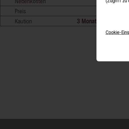
Nebenkosten
145 €
(Zugriff zu
Preis
1.750 €
Kaution
3 Monatsmieten
Cookie-Eins