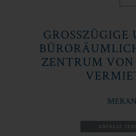
GROSSZÜGIGE U
ÜRORÄUMLICHK
ENTRUM VON M
ERMIET
MERA
ANFRAGE SEN