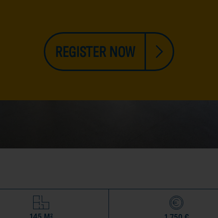
Previous
REGISTER NOW
145 M²
1.750 €