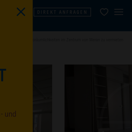
BLOG
DIREKT ANFRAGEN
ügige und helle Büroräumlichkeiten im Zentrum von Meran zu vermieten
T
s- und