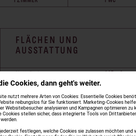
1 ZIMMER
1 WC
FLÄCHEN UND
AUSSTATTUNG
Nettofläche
145 m²
die Cookies, dann geht's weiter.
Lagerfläche
k.A.
Keller
Nein
te nutzt mehrere Arten von Cookies: Essentielle Cookies benöti
ebsite reibungslos für Sie funktioniert. Marketing-Cookies helfe
Stellplatz
Nein
der Websitebesucher analysieren und Kampagnen optimieren zu 
e Cookies stellen sicher, dass integrierte Tools von Drittanbiete
 werden.
jederzeit festlegen, welche Cookies sie zulassen möchten und 