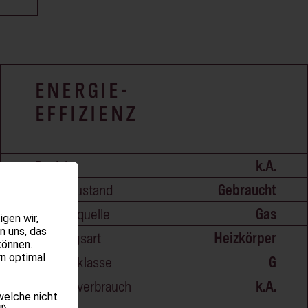
ENERGIE-
EFFIZIENZ
Baujahr
k.A.
Objektzustand
Gebraucht
Energiequelle
Gas
gen wir,
n uns, das
Heizungsart
Heizkörper
können.
rn optimal
Energieklasse
G
Energieverbrauch
k.A.
welche nicht