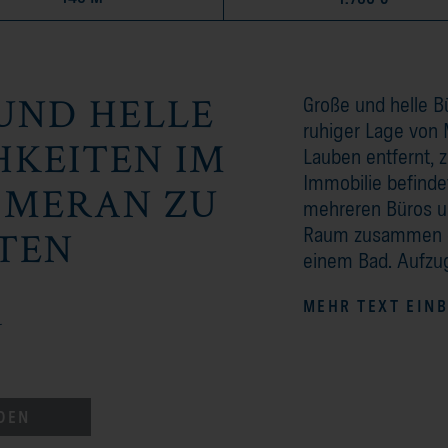
ND HELLE B
Große und helle B
ruhiger Lage von 
EITEN IM Z
Lauben entfernt, 
Immobilie befinde
ERAN ZU V
mehreren Büros u
Raum zusammen der
EN
einem Bad. Aufzug 
MEHR TEXT EIN
N
DEN