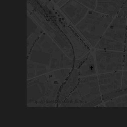
©
OpenStreetMap
contributors