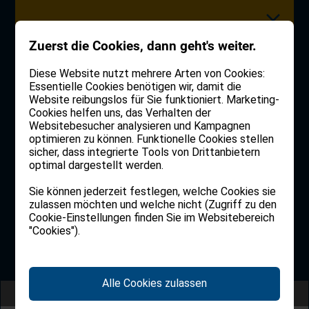
Zuerst die Cookies, dann geht's weiter.
Diese Website nutzt mehrere Arten von Cookies:
Essentielle Cookies benötigen wir, damit die
Website reibungslos für Sie funktioniert. Marketing-
IMMER EINEN SCHRITT
AKTUELLE IMMOBILIEN
Cookies helfen uns, das Verhalten der
Websitebesucher analysieren und Kampagnen
VORAUS
ZUM WOHNEN,
optimieren zu können. Funktionelle Cookies stellen
sicher, dass integrierte Tools von Drittanbietern
ARBEITEN UND
optimal dargestellt werden.
Entdecken Sie als
Erstes
unsere neusten
INVESTIEREN
Verkaufs- und Mietobjekte
Sie können jederzeit festlegen, welche Cookies sie
zulassen möchten und welche nicht (Zugriff zu den
Cookie-Einstellungen finden Sie im Websitebereich
"Cookies").
REGISTER NOW
Home
Immobilien
Alle Cookies zulassen
Filter anzeigen