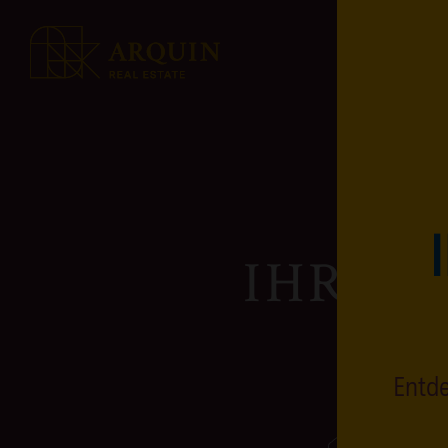
IHR I
Entde