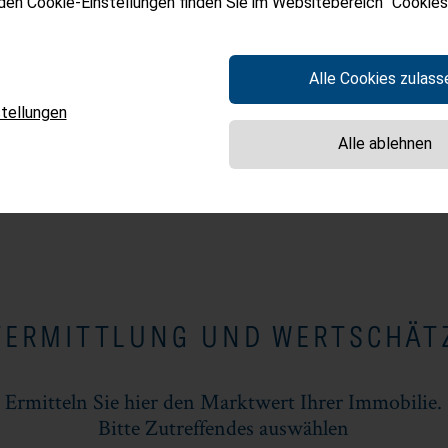
 den Cookie-Einstellungen finden Sie im Websitebereich "Cookies"
l Estate haben Sie einen erfahrenen Partner 
 Gewerbeimmobilien in Südtirol an Ihrer Sei
uns über Ihre Kontaktaufnahme.
Alle Cookies zulass
tellungen
KONTAKTIEREN SIE UNS
Alle ablehnen
TERMITTLUNG UND WERTSCHÄT
Ermitteln Sie hier den Marktwert Ihrer Immobilie.
Bitte Zutreffendes auswählen