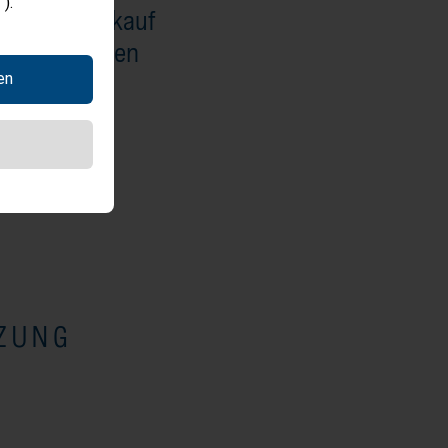
).
für den Verkauf
te. Wir freuen
en
ZUNG