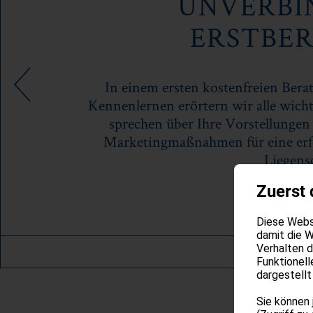
UNVERBI
ERSTBE
In einem ersten kostenfreien Ber
Kennenlernen erörtern wir alle wich
sprechen über Ihre Vorstellungen 
Marketingmaßnahmen für eine erf
Liegensc
Zuerst 
Diese Websi
damit die W
Verhalten 
Funktionell
dargestellt
Sie können 