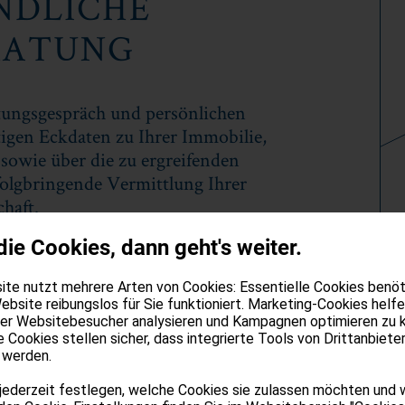
NDLICHE
RATUNG
atungsgespräch und persönlichen
Previous
tigen Eckdaten zu Ihrer Immobilie,
sowie über die zu ergreifenden
olgbringende Vermittlung Ihrer
haft.
die Cookies, dann geht's weiter.
te nutzt mehrere Arten von Cookies: Essentielle Cookies benöti
ebsite reibungslos für Sie funktioniert. Marketing-Cookies helfe
1
2
3
4
5
6
der Websitebesucher analysieren und Kampagnen optimieren zu 
e Cookies stellen sicher, dass integrierte Tools von Drittanbiete
 werden.
jederzeit festlegen, welche Cookies sie zulassen möchten und 