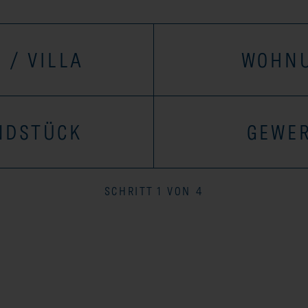
 / VILLA
WOHN
NDSTÜCK
GEWE
SCHRITT 1 VON 4