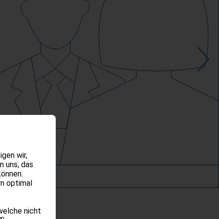
gen wir,
n uns, das
können.
rn optimal
welche nicht