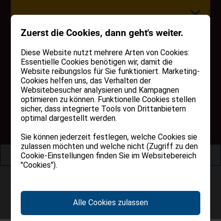
Zuerst die Cookies, dann geht's weiter.
Diese Website nutzt mehrere Arten von Cookies:
Essentielle Cookies benötigen wir, damit die
Website reibungslos für Sie funktioniert. Marketing-
IMMER EINEN SCHRITT
BLOG
Cookies helfen uns, das Verhalten der
Websitebesucher analysieren und Kampagnen
VORAUS
optimieren zu können. Funktionelle Cookies stellen
sicher, dass integrierte Tools von Drittanbietern
optimal dargestellt werden.
Entdecken Sie als
Erstes
unsere neusten
Home
Blog
Verkaufs- und Mietobjekte
Sie können jederzeit festlegen, welche Cookies sie
zulassen möchten und welche nicht (Zugriff zu den
Filter anzeigen
Cookie-Einstellungen finden Sie im Websitebereich
"Cookies").
REGISTER NOW
Alle Cookies zulassen