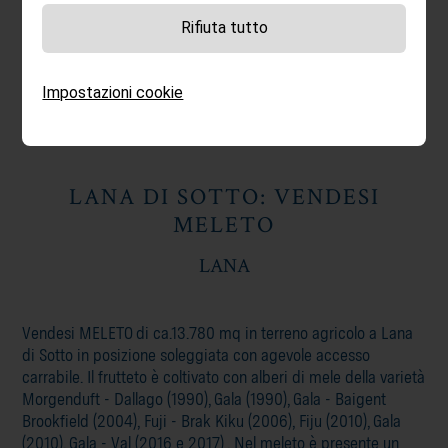
Rifiuta tutto
13.780 M²
SU RICHIESTA
Impostazioni cookie
LANA DI SOTTO: VENDESI
MELETO
LANA
Vendesi MELETO di ca.13.780 mq in terreno agricolo a Lana
di Sotto in posizione soleggiata con agevole accesso
carrabile. Il frutteto è coltivato con alberi di mele della varietà
Morgenduft - Dallago (1990), Gala (1990), Gala - Baigent
Brookfield (2004), Fuji - Brak Kiku (2006), Fiju (2010), Gala
(2010), Gala - Val (2016 e 2017) . Nel meleto è presente un