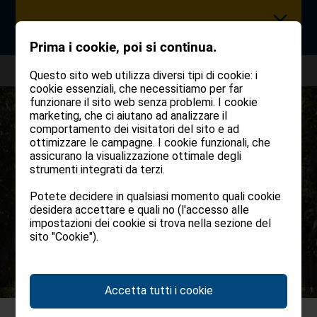
Prima i cookie, poi si continua.
Home
Immobili
Lana di Sotto: vendesi meleto
Questo sito web utilizza diversi tipi di cookie: i
cookie essenziali, che necessitiamo per far
funzionare il sito web senza problemi. I cookie
SEMPRE UN PASSO AVANTI
marketing, che ci aiutano ad analizzare il
comportamento dei visitatori del sito e ad
ottimizzare le campagne. I cookie funzionali, che
Scoprite per
primi
i nostri nuovi immobili in
assicurano la visualizzazione ottimale degli
vendita e in affitto
strumenti integrati da terzi.
Potete decidere in qualsiasi momento quali cookie
desidera accettare e quali no (l'accesso alle
impostazioni dei cookie si trova nella sezione del
REGISTER NOW
sito "Cookie").
Accetta tutti i cookie