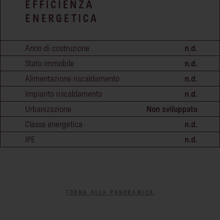
EFFICIENZA
ENERGETICA
Anno di costruzione
n.d.
Stato immobile
n.d.
Alimentazione riscaldamento
n.d.
Impianto riscaldamento
n.d.
Urbanizazione
Non sviluppato
Classe energetica
n.d.
IPE
n.d.
TORNA ALLA PANORAMICA