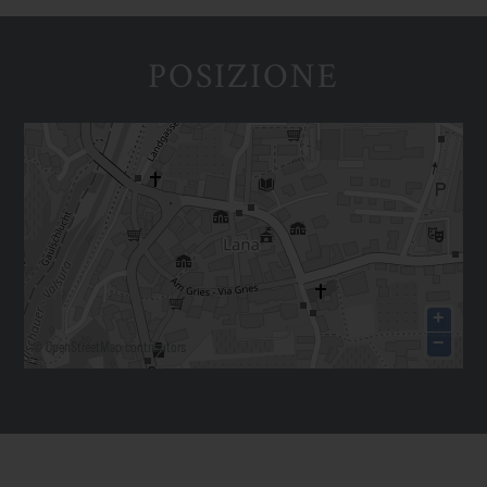
POSIZIONE
+
−
©
OpenStreetMap
contributors