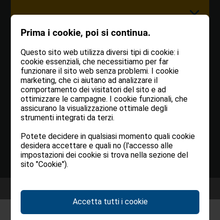
Prima i cookie, poi si continua.
Questo sito web utilizza diversi tipi di cookie: i
cookie essenziali, che necessitiamo per far
funzionare il sito web senza problemi. I cookie
SEMPRE UN PASSO AVANTI
L’INTERLOCUTORE PER
marketing, che ci aiutano ad analizzare il
comportamento dei visitatori del sito e ad
I MEMBRI DELLA APE E
ottimizzare le campagne. I cookie funzionali, che
Scoprite per
primi
i nostri nuovi immobili in
assicurano la visualizzazione ottimale degli
PER TUTTI GLI
vendita e in affitto
strumenti integrati da terzi.
INTERESSATI
Potete decidere in qualsiasi momento quali cookie
desidera accettare e quali no (l'accesso alle
impostazioni dei cookie si trova nella sezione del
REGISTER NOW
sito "Cookie").
Home
Ape
Accetta tutti i cookie